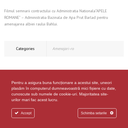
Filmul semnarii contractului cu Administratia Nationala”APELE
ROMANE” – Administratia Bazinala de Apa Prut Barlad pentru
amenajarea albiei raului Bahlui.
Categories
Amenajari-ro
Comments are closed.
Pentru a asigura buna funcționare a acestui site, uneori
plasăm în computerul dumneavoastră mici fișiere cu date,
cunoscute sub numele de cookie-uri. Majoritatea site-
Copyright © 2024 Dimar.ro. Toate drepturile rezervate
urilor mari fac acest lucru.
Developed by
Happy Advertising
Politica privind protectia datelor personale
Accept
Schimba setarile
Politica privind cookie-urile