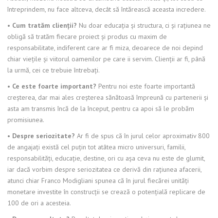
întreprindem, nu face altceva, decât să întărească aceasta incredere.
• Cum tratăm clienţii?
Nu doar educaţia şi structura, ci şi raţiunea ne
obligă să tratăm fiecare proiect şi produs cu maxim de
responsabilitate, indiferent care ar fi miza, deoarece de noi depind
chiar vieţile şi viitorul oamenilor pe care ii servim. Clienţii ar fi, până
la urmă, cei ce trebuie întrebaţi.
• Ce este foarte important?
Pentru noi este foarte importantă
creşterea, dar mai ales creşterea sănătoasă împreună cu partenerii şi
asta am transmis încă de la început, pentru ca apoi să le probăm
promisiunea.
• Despre seriozitate?
Ar fi de spus că în jurul celor aproximativ 800
de angajaţi există cel puţin tot atâtea micro universuri, familii,
responsabilităţi, educaţie, destine, ori cu aşa ceva nu este de glumit,
iar dacă vorbim despre seriozitatea ce derivă din raţiunea afacerii,
atunci chiar Franco Modigliani spunea că în jurul fiecărei unităţi
monetare investite în construcţii se crează o potenţială replicare de
100 de ori a acesteia.