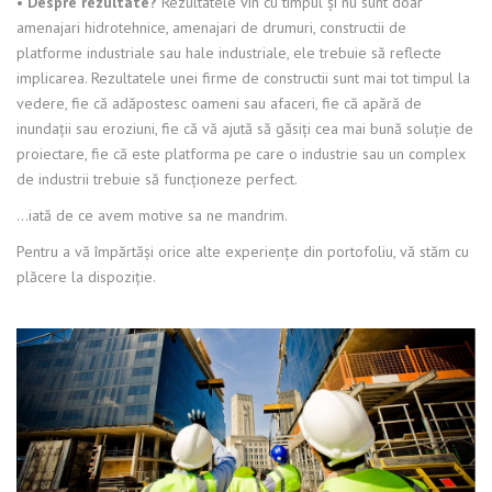
• Despre rezultate?
Rezultatele vin cu timpul şi nu sunt doar
amenajari hidrotehnice, amenajari de drumuri, constructii de
platforme industriale sau hale industriale, ele trebuie să reflecte
implicarea. Rezultatele unei firme de constructii sunt mai tot timpul la
vedere, fie că adăpostesc oameni sau afaceri, fie că apără de
inundaţii sau eroziuni, fie că vă ajută să găsiţi cea mai bună soluţie de
proiectare, fie că este platforma pe care o industrie sau un complex
de industrii trebuie să funcţioneze perfect.
…iată de ce avem motive sa ne mandrim.
Pentru a vă împărtăşi orice alte experienţe din portofoliu, vă stăm cu
plăcere la dispoziţie.