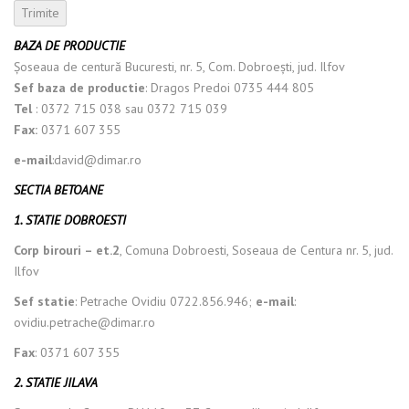
BAZA DE PRODUCTIE
Şoseaua de centură Bucuresti, nr. 5, Com. Dobroeşti, jud. Ilfov
Sef baza de productie
: Dragos Predoi 0735 444 805
Tel
: 0372 715 038 sau 0372 715 039
Fax:
0371 607 355
e-mail
:david@dimar.ro
SECTIA BETOANE
1. STATIE DOBROESTI
Corp birouri – et.2
, Comuna Dobroesti, Soseaua de Centura nr. 5, jud.
Ilfov
Sef statie
: Petrache Ovidiu 0722.856.946;
e-mail
:
ovidiu.petrache@dimar.ro
Fax
: 0371 607 355
2. STATIE JILAVA