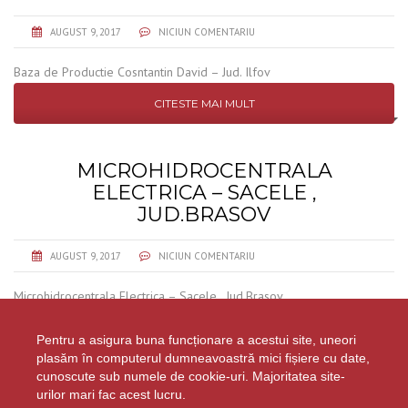
AUGUST 9, 2017
NICIUN COMENTARIU
Baza de Productie Cosntantin David – Jud. Ilfov
CITESTE MAI MULT
MICROHIDROCENTRALA
ELECTRICA – SACELE ,
JUD.BRASOV
AUGUST 9, 2017
NICIUN COMENTARIU
Microhidrocentrala Electrica – Sacele , Jud.Brasov
CITESTE MAI MULT
Pentru a asigura buna funcționare a acestui site, uneori
plasăm în computerul dumneavoastră mici fișiere cu date,
cunoscute sub numele de cookie-uri. Majoritatea site-
urilor mari fac acest lucru.