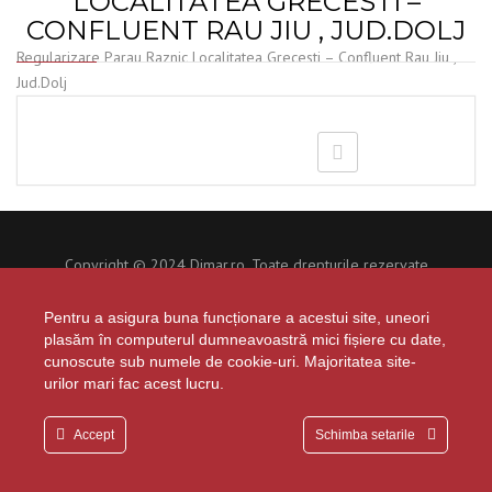
LOCALITATEA GRECESTI –
CONFLUENT RAU JIU , JUD.DOLJ
Regularizare Parau Raznic Localitatea Grecesti – Confluent Rau Jiu ,
Jud.Dolj
Copyright © 2024 Dimar.ro. Toate drepturile rezervate
Developed by
Happy Advertising
Politica privind protectia datelor personale
Pentru a asigura buna funcționare a acestui site, uneori
plasăm în computerul dumneavoastră mici fișiere cu date,
Politica privind cookie-urile
cunoscute sub numele de cookie-uri. Majoritatea site-
urilor mari fac acest lucru.
Accept
Schimba setarile